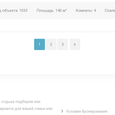
д объекта:
1033
Площадь:
140 м²
Комнаты:
4
Спал
1
2
3
Полезные ссылки
 отдыха подберем или
рианта для вашей семьи или
Условия бронирования