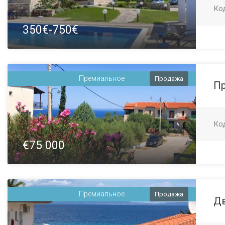
Ко
350€-750€
Премиальное
Продажа
Пр
Ко
€75 000
Премиальное
Продажа
Дв