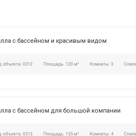
лла с бассейном и красивым видом
д объекта:
0312
Площадь:
120 м²
Комнаты:
3
Спал
лла с бассейном для большой компании
д объекта:
0313
Площадь:
155 м²
Комнаты:
4
Спал