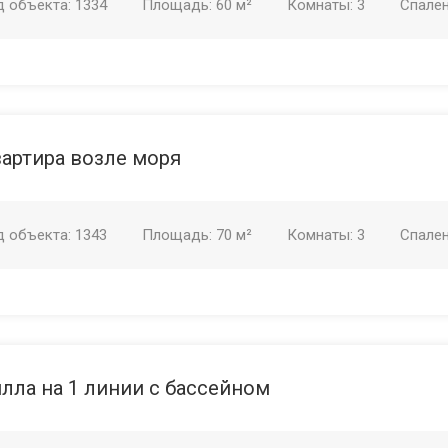
д объекта:
1334
Площадь:
60 м²
Комнаты:
3
Спале
артира возле моря
д объекта:
1343
Площадь:
70 м²
Комнаты:
3
Спале
лла на 1 линии с бассейном