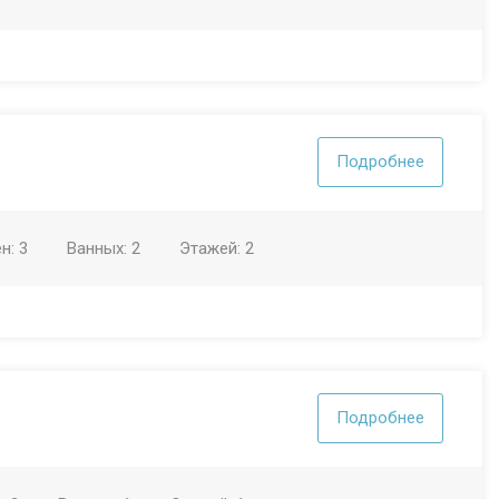
Подробнее
ен:
3
Ванных:
2
Этажей:
2
Подробнее