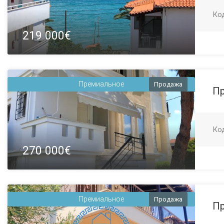
Ко
219 000€
Премиальное
Продажа
П
Ко
270 000€
Премиальное
Продажа
П