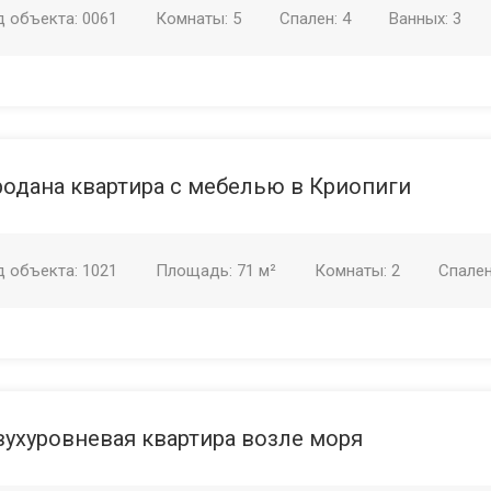
д объекта:
0061
Комнаты:
5
Спален:
4
Ванных:
3
одана квартира с мебелью в Криопиги
д объекта:
1021
Площадь:
71 м²
Комнаты:
2
Спале
ухуровневая квартира возле моря