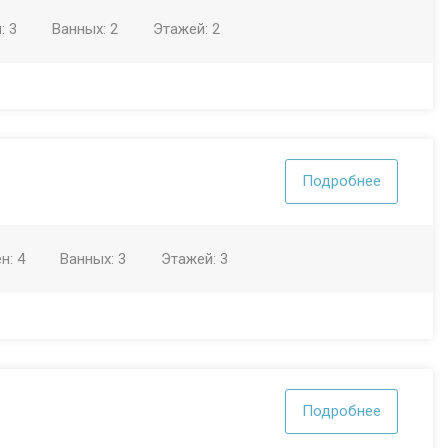
н:
3
Ванных:
2
Этажей:
2
Подробнее
ен:
4
Ванных:
3
Этажей:
3
Подробнее