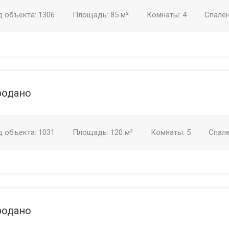
д объекта:
1306
Площадь:
85 м²
Комнаты:
4
Спале
родано
д объекта:
1031
Площадь:
120 м²
Комнаты:
5
Спал
родано