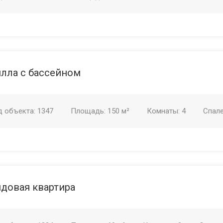
лла с бассейном
д объекта:
1347
Площадь:
150 м²
Комнаты:
4
Спал
довая квартира