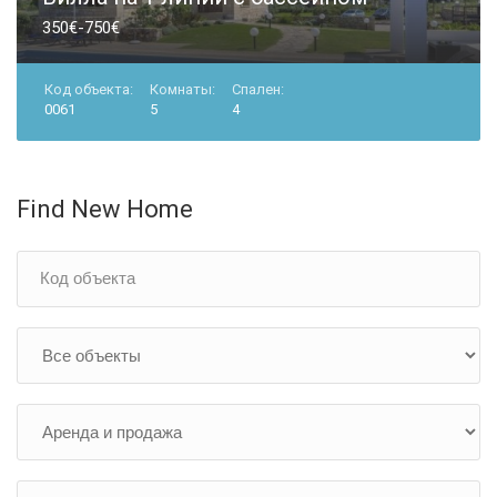
350€-750€
Код объекта:
Комнаты:
Спален:
0061
5
4
Find New Home