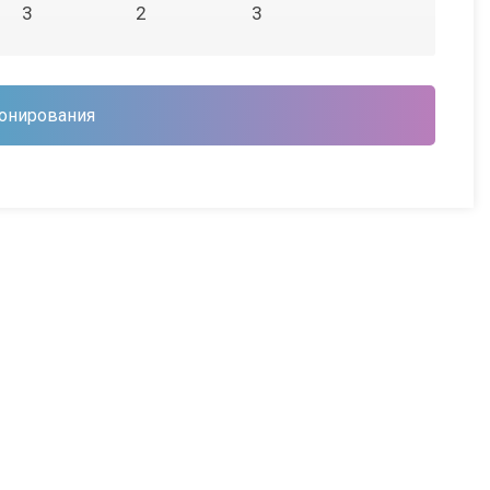
3
2
3
онирования