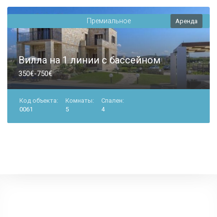
Премиальное
Аренда
Вилла на 1 линии с бассейном
350€-750€
Код объекта:
Комнаты:
Спален:
0061
5
4