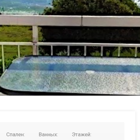
Спален:
Ванных:
Этажей: