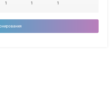
1
1
1
онирования