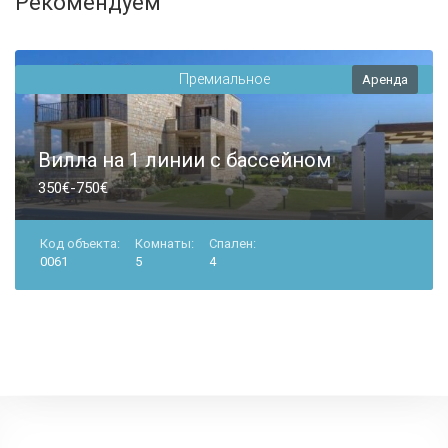
Рекомендуем
Премиальное
Аренда
Вилла на 1 линии с бассейном
350€-750€
Код объекта:
Комнаты:
Спален:
0061
5
4