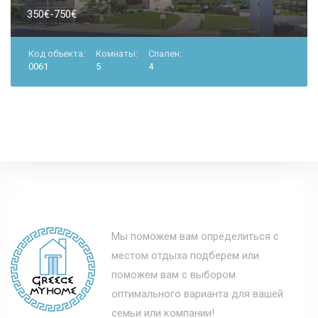
350€-750€
Код объекта:
Комнаты:
Спален:
0061
5
4
Мы поможем вам определиться с
местом отдыха подберем или
поможем вам с выбором
оптимального варианта для вашей
семьи или компании!