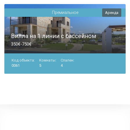
Премиальное
Аренда
Вилла на 1 линии с бассейном
350€-750€
Код объекта:
Комнаты:
Спален:
0061
5
4