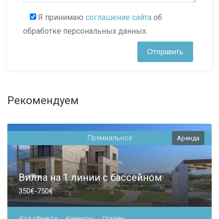
Я принимаю
соглашение сайта
об
обработке персональных данных.
Рекомендуем
Премиальное
Аренда
Вилла на 1 линии с бассейном
350€-750€
Код объекта:
Комнаты:
Спален: