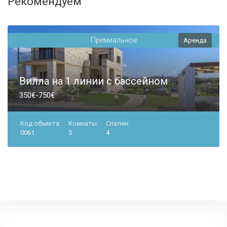
Рекомендуем
Премиальное
Аренда
Вилла на 1 линии с бассейном
350€-750€
Код объекта:
Комнаты:
Спален:
0061
5
4