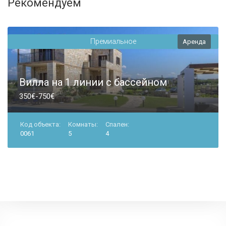
Рекомендуем
Премиальное
Аренда
Вилла на 1 линии с бассейном
350€-750€
Код объекта:
Комнаты:
Спален:
0061
5
4