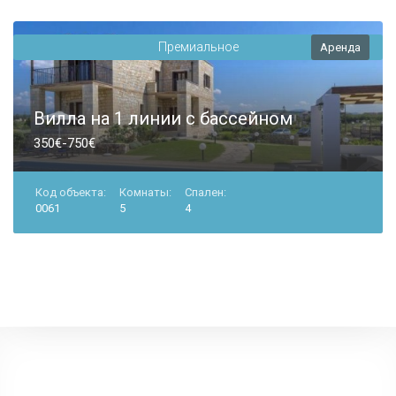
Премиальное
Аренда
Вилла на 1 линии с бассейном
350€-750€
Код объекта:
Комнаты:
Спален:
0061
5
4