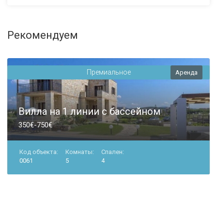
Рекомендуем
Премиальное
Аренда
Вилла на 1 линии с бассейном
350€-750€
Код объекта:
Комнаты:
Спален:
0061
5
4