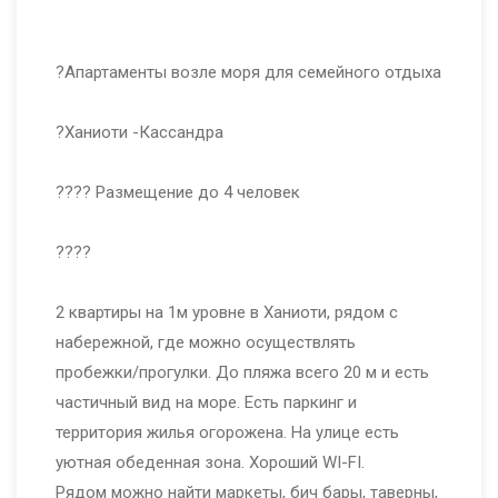
⠀
?Апартаменты возле моря для семейного отдыха
⠀
?Ханиоти -Кассандра
⠀
?‍?‍?‍? Размещение до 4 человек
⠀
????
⠀
2 квартиры на 1м уровне в Ханиоти, рядом с
набережной, где можно осуществлять
пробежки/прогулки. До пляжа всего 20 м и есть
частичный вид на море. Есть паркинг и
территория жилья огорожена. На улице есть
уютная обеденная зона. Хороший WI-FI.
Рядом можно найти маркеты, бич бары, таверны,