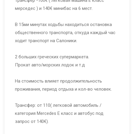
Трансфер -100€ ( легковая машина Е класс
мерседес ) и 140€ минибас на 6 мест.
⠀
В 15ми минутах ходьбы находиться остановка
общественного транспорта, откуда каждый час
ходит транспорт на Салоники.
⠀
2 больших греческих супермаркета.
Прокат авто/морских лодок и т.д
⠀
На стоимость влияет продолжительность
проживания, период отдыха и кол-во человек.
⠀
Трансфер: от 110( легковой автомобиль /
категория Mercedes E класс и автобус под
запрос от 140€).